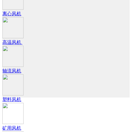
离心风机
高温风机
轴流风机
塑料风机
矿用风机