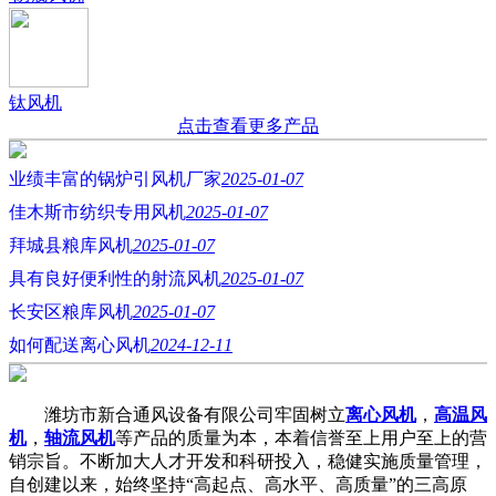
钛风机
点击查看更多产品
业绩丰富的锅炉引风机厂家
2025-01-07
佳木斯市纺织专用风机
2025-01-07
拜城县粮库风机
2025-01-07
具有良好便利性的射流风机
2025-01-07
长安区粮库风机
2025-01-07
如何配送离心风机
2024-12-11
潍坊市新合通风设备有限公司牢固树立
离心风机
，
高温风
机
，
轴流风机
等产品的质量为本，本着信誉至上用户至上的营
销宗旨。不断加大人才开发和科研投入，稳健实施质量管理，
自创建以来，始终坚持“高起点、高水平、高质量”的三高原