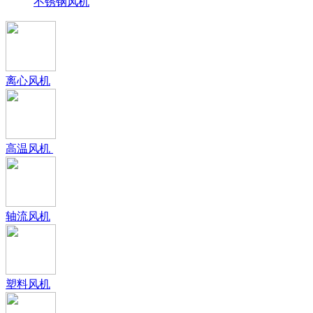
不锈钢风机
离心风机
高温风机
轴流风机
塑料风机