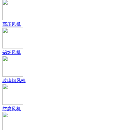
高压风机
锅炉风机
玻璃钢风机
防腐风机