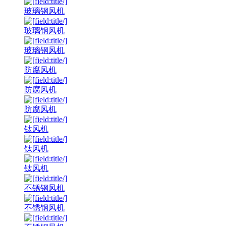
玻璃钢风机
玻璃钢风机
玻璃钢风机
防腐风机
防腐风机
防腐风机
钛风机
钛风机
钛风机
不锈钢风机
不锈钢风机