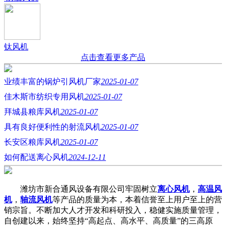
钛风机
点击查看更多产品
业绩丰富的锅炉引风机厂家
2025-01-07
佳木斯市纺织专用风机
2025-01-07
拜城县粮库风机
2025-01-07
具有良好便利性的射流风机
2025-01-07
长安区粮库风机
2025-01-07
如何配送离心风机
2024-12-11
潍坊市新合通风设备有限公司牢固树立
离心风机
，
高温风
机
，
轴流风机
等产品的质量为本，本着信誉至上用户至上的营
销宗旨。不断加大人才开发和科研投入，稳健实施质量管理，
自创建以来，始终坚持“高起点、高水平、高质量”的三高原