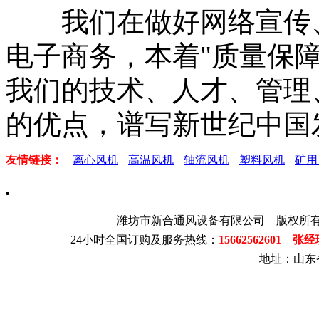
我们在做好网络宣传、
电子商务，本着"质量保障
我们的技术、人才、管理
的优点，谱写新世纪中国
友情链接：
离心风机
高温风机
轴流风机
塑料风机
矿用
潍坊市新合通风设备有限公司 版权所
24小时全国订购及服务热线：
15662562601 张
地址：山东