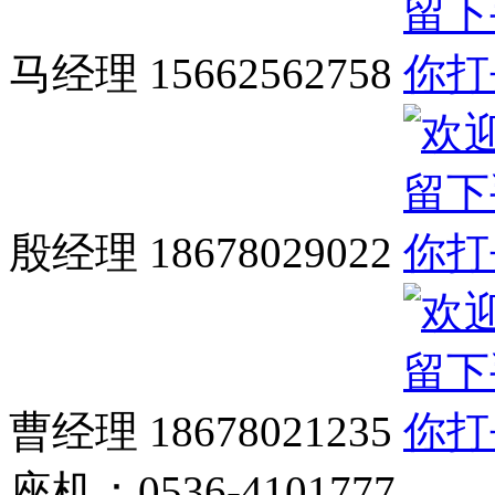
马经理 15662562758
殷经理 18678029022
曹经理 18678021235
座机：0536-4101777