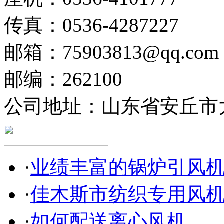
传真：0536-4287227
邮箱：75903813@qq.com
邮编：262100
公司地址：山东省安丘市
·
业绩丰富的锅炉引风
·
佳木斯市纺织专用风
·
如何配送离心风机