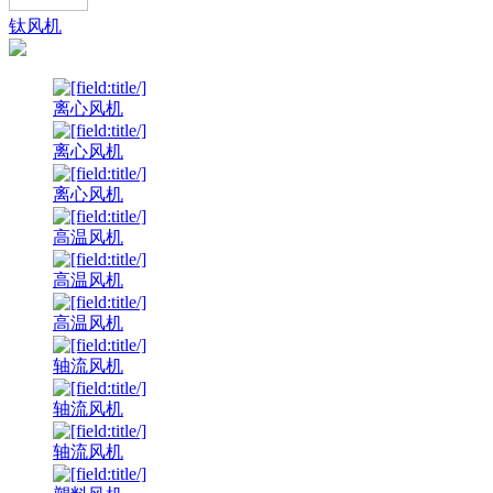
钛风机
离心风机
离心风机
离心风机
高温风机
高温风机
高温风机
轴流风机
轴流风机
轴流风机