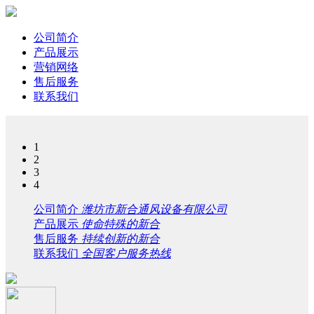
公司简介
产品展示
营销网络
售后服务
联系我们
1
2
3
4
公司简介
潍坊市新合通风设备有限公司
产品展示
使命特殊的新合
售后服务
持续创新的新合
联系我们
全国客户服务热线