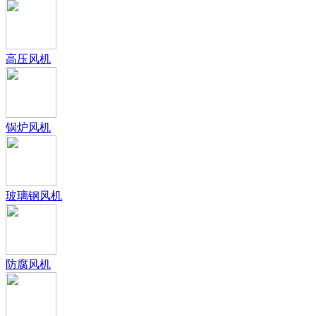
高压风机
锅炉风机
玻璃钢风机
防腐风机