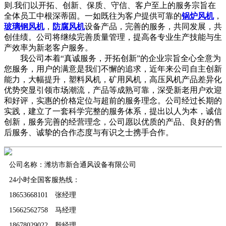
则.我们以开拓、创新、保质、守信、客户至上的服务宗旨在
全体员工中根深蒂固。一如既往为客户提供可靠的
锅炉风机
，
玻璃钢风机
，
防腐风机
设备产品，完善的服务，共同发展，共
创佳绩。公司将继续完善质量管理，提高各专业生产技能与生
产效率为新老客户服务。
我公司本着“真诚服务，开拓创新”的企业宗旨全心全意为
您服务，用户的满意是我们不懈的追求，近年来公司自主创新
能力，大幅提升，塑料风机，矿用风机，高压风机产品差异化
优势突显引领市场潮流，产品等成熟可靠，深受新老用户欢迎
和好评，实惠的价格定位与超前的服务理念。公司经过长期的
实践，建立了一套科学完整的服务体系，提出以人为本，诚信
创新，服务完善的经营理念，公司愿以优质的产品、良好的售
后服务、诚挚的合作态度与有识之士携手合作。
公司名称：潍坊市新合通风设备有限公司
24小时全国客服热线：
18653668101 张经理
15662562758 马经理
18678029022 殷经理