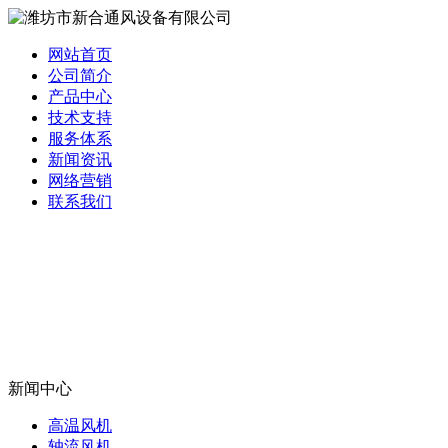
网站首页
公司简介
产品中心
技术支持
服务体系
新闻资讯
网络营销
联系我们
新闻中心
高温风机
轴流风机