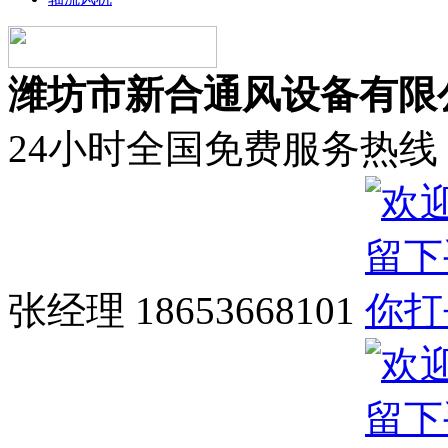
潍坊市新合通风设备有限
24小时全国免费服务热线
张经理 18653668101