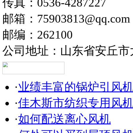
传真：0536-4287227
邮箱：75903813@qq.com
邮编：262100
公司地址：山东省安丘市
·
业绩丰富的锅炉引风
·
佳木斯市纺织专用风
·
如何配送离心风机