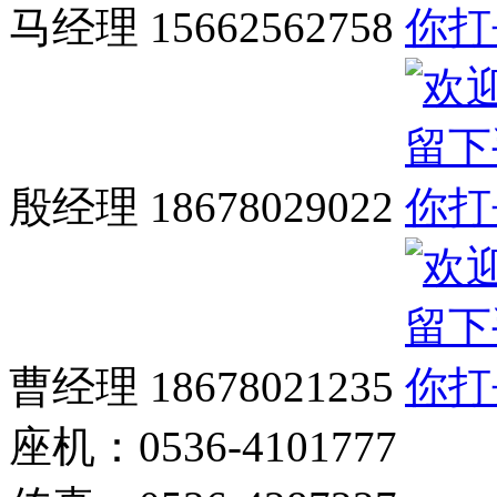
马经理 15662562758
殷经理 18678029022
曹经理 18678021235
座机：0536-4101777