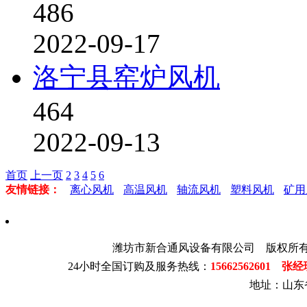
486
2022-09-17
洛宁县窑炉风机
464
2022-09-13
首页
上一页
2
3
4
5
6
友情链接：
离心风机
高温风机
轴流风机
塑料风机
矿用
潍坊市新合通风设备有限公司 版权所
24小时全国订购及服务热线：
15662562601 张
地址：山东